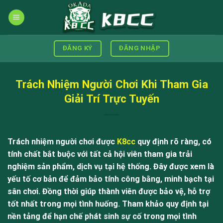
Skip
to
content
ĐĂNG KÝ
ĐĂNG NHẬP
Trách Nhiệm Người Chơi Khi Tham Gia
Giải Trí Trực Tuyến
Trách nhiệm người chơi được
K8cc
quy định rõ ràng, có
tính chất bắt buộc với tất cả hội viên tham gia trải
nghiệm sản phẩm, dịch vụ tại hệ thống. Đây được xem là
yếu tố cơ bản để đảm bảo tính công bằng, minh bạch tại
sân chơi. Đồng thời giúp thành viên được bảo vệ, hỗ trợ
tốt nhất trong mọi tình huống. Tham khảo quy định tại
nền tảng để hạn chế phát sinh sự cố trong mọi tình