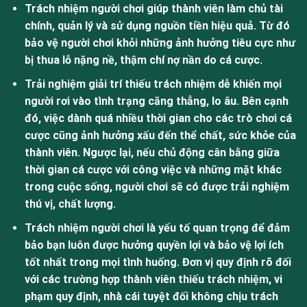
Trách nhiệm người chơi giúp thành viên làm chủ tài
chính, quản lý và sử dụng nguồn tiền hiệu quả. Từ đó
bảo vệ người chơi khỏi những ảnh hưởng tiêu cực như
bị thua lỗ nặng nề, thậm chí nợ nần do cá cược.
Trải nghiệm giải trí thiếu trách nhiệm dễ khiến mọi
người rơi vào tình trạng căng thẳng, lo âu. Bên cạnh
đó, việc dành quá nhiều thời gian cho các trò chơi cá
cược cũng ảnh hưởng xấu đến thể chất, sức khỏe của
thành viên. Ngược lại, nếu chủ động cân bằng giữa
thời gian cá cược với công việc và những mặt khác
trong cuộc sống, người chơi sẽ có được trải nghiệm
thú vị, chất lượng.
Trách nhiệm người chơi là yếu tố quan trọng để đảm
bảo bạn luôn được hưởng quyền lợi và bảo vệ lợi ích
tốt nhất trong mọi tình huống. Đơn vị quy định rõ đối
với các trường hợp thành viên thiếu trách nhiệm, vi
phạm quy định, nhà cái tuyệt đối không chịu trách