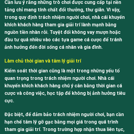
Cần lưu ý rằng những trò chơi được cung cấp tại nền
tảng chỉ mang tính chất đổi thưởng, thư giãn. Vì vậy,
trong quy định trách nhiệm người chơi, nhà cái khuyến
khích khách hàng tham gia giải trí lành mạnh bằng
nguồn tiền nhàn rỗi. Tuyệt đối không vay mượn hoặc
đầu tư quá nhiều vào các tựa game cá cược để tránh
ảnh hưởng đến đời sống cá nhân và gia đình.
Làm chủ thời gian và tâm lý giải trí
Kiểm soát thời gian cũng là một trong những yếu tố
quan trọng trong trách nhiệm người chơi. Nhà cái
khuyến khích khách hàng chú ý cân bằng thời gian cá
cược và công việc, học tập để không bị ảnh hưởng tiêu
cực.
Đặc biệt, để đảm bảo trách nhiệm người chơi, bạn cần
hạn chế tâm lý gỡ gạc bằng mọi giá trong quá trình
tham gia giải trí. Trong trường hợp nhận thua liên tục,