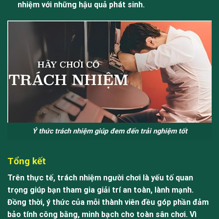
nhiệm với những hậu quả phát sinh.
Ý thức trách nhiệm giúp đem đến trải nghiệm tốt
Tổng kết
Trên thực tế, trách nhiệm người chơi là yếu tố quan
trọng giúp bạn tham gia giải trí an toàn, lành mạnh.
Đồng thời, ý thức của mỗi thành viên đều góp phần đảm
bảo tính công bằng, minh bạch cho toàn sân chơi. Vì